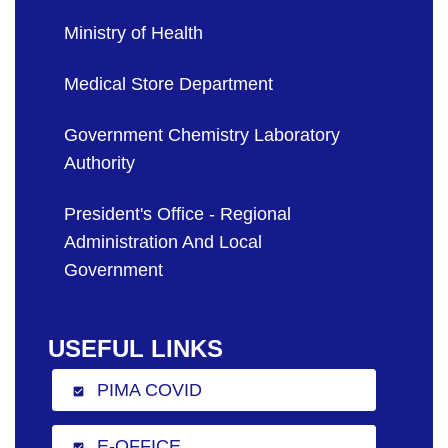
Ministry of Health
Medical Store Department
Government Chemistry Laboratory
Authority
President's Office - Regional
Administration And Local
Government
USEFUL LINKS
PIMA COVID
check_box
E-OFFICE
check_box