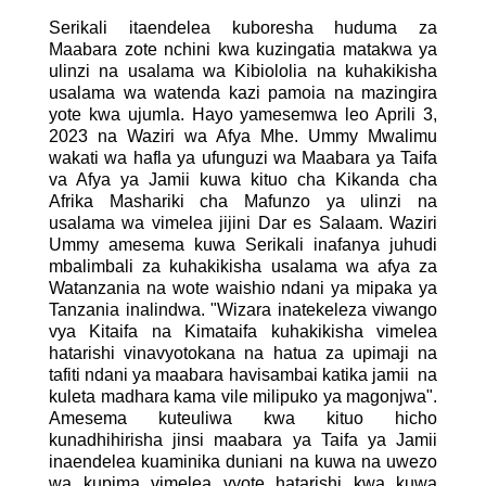
Serikali itaendelea kuboresha huduma za
Maabara zote nchini kwa kuzingatia matakwa ya
ulinzi na usalama wa Kibiololia na kuhakikisha
usalama wa watenda kazi pamoia na mazingira
yote kwa ujumla. Hayo yamesemwa leo Aprili 3,
2023 na Waziri wa Afya Mhe. Ummy Mwalimu
wakati wa hafla ya ufunguzi wa Maabara ya Taifa
va Afya ya Jamii kuwa kituo cha Kikanda cha
Afrika Mashariki cha Mafunzo ya ulinzi na
usalama wa vimelea jijini Dar es Salaam. Waziri
Ummy amesema kuwa Serikali inafanya juhudi
mbalimbali za kuhakikisha usalama wa afya za
Watanzania na wote waishio ndani ya mipaka ya
Tanzania inalindwa. "Wizara inatekeleza viwango
vya Kitaifa na Kimataifa kuhakikisha vimelea
hatarishi vinavyotokana na hatua za upimaji na
tafiti ndani ya maabara havisambai katika jamii na
kuleta madhara kama vile milipuko ya magonjwa".
Amesema kuteuliwa kwa kituo hicho
kunadhihirisha jinsi maabara ya Taifa ya Jamii
inaendelea kuaminika duniani na kuwa na uwezo
wa kupima vimelea vyote hatarishi kwa kuwa