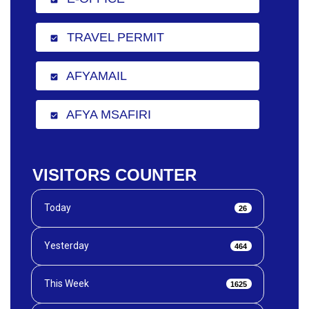
TRAVEL PERMIT
check_box
AFYAMAIL
check_box
AFYA MSAFIRI
check_box
VISITORS COUNTER
Today
26
Yesterday
464
This Week
1625