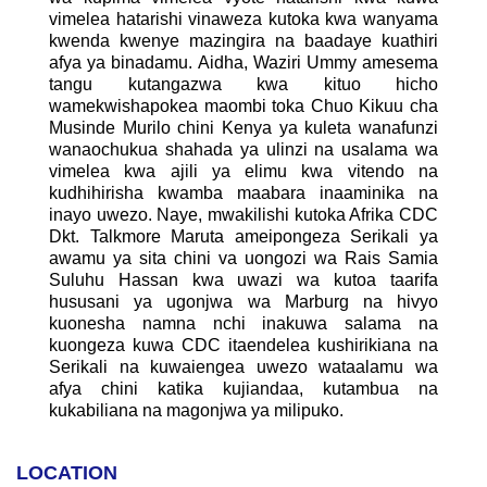
vimelea hatarishi vinaweza kutoka kwa wanyama
kwenda kwenye mazingira na baadaye kuathiri
afya ya binadamu. Aidha, Waziri Ummy amesema
tangu kutangazwa kwa kituo hicho
wamekwishapokea maombi toka Chuo Kikuu cha
Musinde Murilo chini Kenya ya kuleta wanafunzi
wanaochukua shahada ya ulinzi na usalama wa
vimelea kwa ajili ya elimu kwa vitendo na
kudhihirisha kwamba maabara inaaminika na
inayo uwezo. Naye, mwakilishi kutoka Afrika CDC
Dkt. Talkmore Maruta ameipongeza Serikali ya
awamu ya sita chini va uongozi wa Rais Samia
Suluhu Hassan kwa uwazi wa kutoa taarifa
hususani ya ugonjwa wa Marburg na hivyo
kuonesha namna nchi inakuwa salama na
kuongeza kuwa CDC itaendelea kushirikiana na
Serikali na kuwaiengea uwezo wataalamu wa
afya chini katika kujiandaa, kutambua na
kukabiliana na magonjwa ya milipuko.
LOCATION